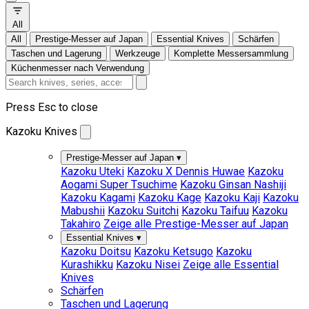
All
All
Prestige-Messer auf Japan
Essential Knives
Schärfen
Taschen und Lagerung
Werkzeuge
Komplette Messersammlung
Küchenmesser nach Verwendung
Press Esc to close
Kazoku Knives
Prestige-Messer auf Japan
▾
Kazoku Uteki
Kazoku X Dennis Huwae
Kazoku
Aogami Super Tsuchime
Kazoku Ginsan Nashiji
Kazoku Kagami
Kazoku Kage
Kazoku Kaji
Kazoku
Mabushii
Kazoku Suitchi
Kazoku Taifuu
Kazoku
Takahiro
Zeige alle Prestige-Messer auf Japan
Essential Knives
▾
Kazoku Doitsu
Kazoku Ketsugo
Kazoku
Kurashikku
Kazoku Nisei
Zeige alle Essential
Knives
Schärfen
Taschen und Lagerung