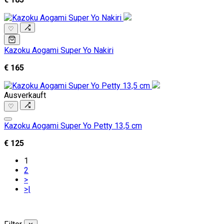
♡
Kazoku Aogami Super Yo Nakiri
€ 165
Ausverkauft
♡
Kazoku Aogami Super Yo Petty 13,5 cm
€ 125
1
2
>
>|