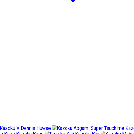
Kazoku X Dennis Huwae
Kaz
Kazoku Kage
Kazoku Kaji