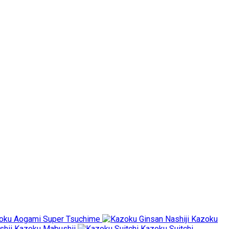
oku Aogami Super Tsuchime
Kazoku
Kazoku Mabushii
Kazoku Suitchi