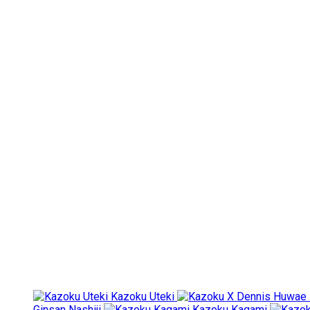
Kazoku Uteki
Ginsan Nashiji
Kazoku Kagami