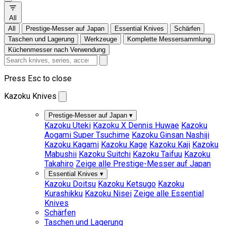
All
All
Prestige-Messer auf Japan
Essential Knives
Schärfen
Taschen und Lagerung
Werkzeuge
Komplette Messersammlung
Küchenmesser nach Verwendung
Press Esc to close
Kazoku Knives
Prestige-Messer auf Japan
▾
Kazoku Uteki
Kazoku X Dennis Huwae
Kazoku
Aogami Super Tsuchime
Kazoku Ginsan Nashiji
Kazoku Kagami
Kazoku Kage
Kazoku Kaji
Kazoku
Mabushii
Kazoku Suitchi
Kazoku Taifuu
Kazoku
Takahiro
Zeige alle Prestige-Messer auf Japan
Essential Knives
▾
Kazoku Doitsu
Kazoku Ketsugo
Kazoku
Kurashikku
Kazoku Nisei
Zeige alle Essential
Knives
Schärfen
Taschen und Lagerung