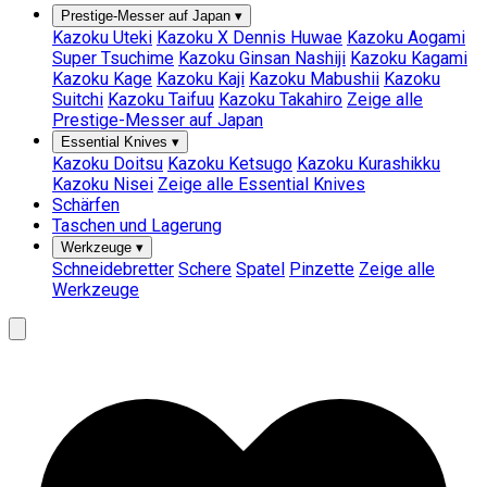
Prestige-Messer auf Japan
▾
Kazoku Uteki
Kazoku X Dennis Huwae
Kazoku Aogami
Super Tsuchime
Kazoku Ginsan Nashiji
Kazoku Kagami
Kazoku Kage
Kazoku Kaji
Kazoku Mabushii
Kazoku
Suitchi
Kazoku Taifuu
Kazoku Takahiro
Zeige alle
Prestige-Messer auf Japan
Essential Knives
▾
Kazoku Doitsu
Kazoku Ketsugo
Kazoku Kurashikku
Kazoku Nisei
Zeige alle Essential Knives
Schärfen
Taschen und Lagerung
Werkzeuge
▾
Schneidebretter
Schere
Spatel
Pinzette
Zeige alle
Werkzeuge