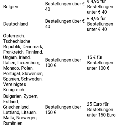
€ 4,95 für
Bestellungen über €
Belgien
Bestellungen
40
unter € 40
€ 4,95 für
Bestellungen über €
Deutschland
Bestellungen
40
unter € 40
Österreich,
Tschechische
Republik, Dänemark,
Frankreich, Finnland,
Ungarn, Irland,
15 € für
Bestellungen über
Italien, Luxemburg,
Bestellungen
100 €
Monaco, Polen,
unter 100 €
Portugal, Slowenien,
Spanien, Schweden,
Vereinigtes
Königreich
Bulgarien, Zypern,
Estland,
25 Euro für
Griechenland,
Bestellungen über
Bestellungen
Lettland, Litauen,
150 €
unter 150 Euro
Malta, Norwegen,
Rumänien