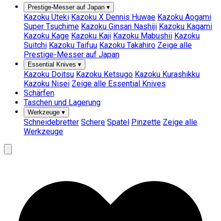
Prestige-Messer auf Japan
▾
Kazoku Uteki
Kazoku X Dennis Huwae
Kazoku Aogami
Super Tsuchime
Kazoku Ginsan Nashiji
Kazoku Kagami
Kazoku Kage
Kazoku Kaji
Kazoku Mabushii
Kazoku
Suitchi
Kazoku Taifuu
Kazoku Takahiro
Zeige alle
Prestige-Messer auf Japan
Essential Knives
▾
Kazoku Doitsu
Kazoku Ketsugo
Kazoku Kurashikku
Kazoku Nisei
Zeige alle Essential Knives
Schärfen
Taschen und Lagerung
Werkzeuge
▾
Schneidebretter
Schere
Spatel
Pinzette
Zeige alle
Werkzeuge