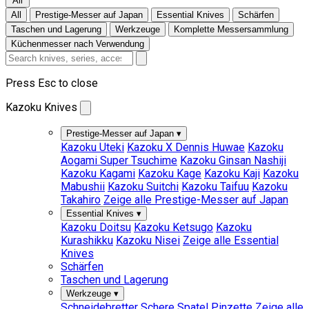
All
All
Prestige-Messer auf Japan
Essential Knives
Schärfen
Taschen und Lagerung
Werkzeuge
Komplette Messersammlung
Küchenmesser nach Verwendung
Press Esc to close
Kazoku Knives
Prestige-Messer auf Japan
▾
Kazoku Uteki
Kazoku X Dennis Huwae
Kazoku
Aogami Super Tsuchime
Kazoku Ginsan Nashiji
Kazoku Kagami
Kazoku Kage
Kazoku Kaji
Kazoku
Mabushii
Kazoku Suitchi
Kazoku Taifuu
Kazoku
Takahiro
Zeige alle Prestige-Messer auf Japan
Essential Knives
▾
Kazoku Doitsu
Kazoku Ketsugo
Kazoku
Kurashikku
Kazoku Nisei
Zeige alle Essential
Knives
Schärfen
Taschen und Lagerung
Werkzeuge
▾
Schneidebretter
Schere
Spatel
Pinzette
Zeige alle