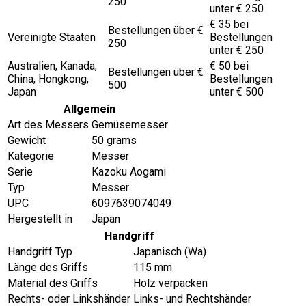
250
unter € 250
€ 35 bei
Bestellungen über €
Vereinigte Staaten
Bestellungen
250
unter € 250
Australien, Kanada,
€ 50 bei
Bestellungen über €
China, Hongkong,
Bestellungen
500
Japan
unter € 500
Allgemein
Art des Messers
Gemüsemesser
Gewicht
50 grams
Kategorie
Messer
Serie
Kazoku Aogami
Typ
Messer
UPC
6097639074049
Hergestellt in
Japan
Handgriff
Handgriff Typ
Japanisch (Wa)
Länge des Griffs
115 mm
Material des Griffs
Holz verpacken
Rechts- oder Linkshänder
Links- und Rechtshänder