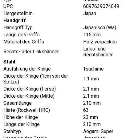
UPC
6097639074049
Hergestellt in
Japan
Handgriff
Handgriff Typ
Japanisch (Wa)
Länge des Griffs
115 mm
Material des Griffs
Holz verpacken
Links- und
Rechts- oder Linkshänder
Rechtshänder
Stahl
Ausführung der Klinge
Tsuchime
Dicke der Klinge (1cm von der
1.1 mm
Spitze)
Dicke der Klinge (Ferse)
2,1 mm
Dicke der Klinge (Mitte)
2,1 mm
Gesamtlänge
210 mm
Härte (Rockwell HRC)
63
Höhe der Klinge
23 mm
Länge der Klinge
210 mm
Stahltyp
Aogami Super