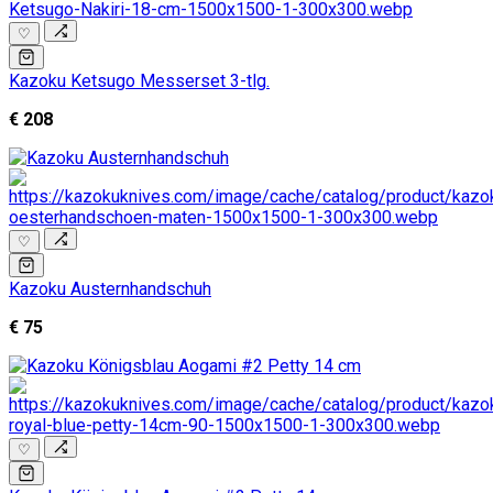
♡
Kazoku Ketsugo Messerset 3-tlg.
€ 208
♡
Kazoku Austernhandschuh
€ 75
♡