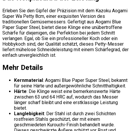
Erleben Sie den Gipfel der Präzision mit dem Kazoku Aogami
Super Wa Petty 8cm, einer exquisiten Version des
traditionellen Gemüsemessers. Gefertigt aus Aogami Blue
Paper Super Steel, bietet diese Klinge eine unübertroffene
Schärfe für diejenigen, die Perfektion bei jedem Schnitt
verlangen. Egal, ob Sie ein professioneller Koch oder ein
Hobbykoch sind, der Qualität schätzt, dieses Petty-Messer
liefert mühelose Schneideleistung mit einem Schärfegrad, der
einfach unvergleichlich ist.
Mehr Details
Kernmaterial
: Aogami Blue Paper Super Steel, bekannt
für seine Härte und außergewöhnliche Schnitthaltigkeit.
Härte
: Die Klinge weist eine bemerkenswerte Härte
zwischen 63 und 64 HRC auf, wodurch das Messer
länger scharf bleibt und eine erstklassige Leistung
bietet.
Langlebigkeit
: Der Stahl ist durch zwei Schichten
rostfreien Stahls geschützt, der mit einem
geschmiedeten Kurouchi-Finish behandelt wurde.
Dieses geschwärzte Äußere schützt vor Rost und