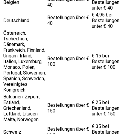
Belgien
Bestellungen
40
unter € 40
€ 4,95 bei
Bestellungen über €
Deutschland
Bestellungen
40
unter € 40
Österreich,
Tschechien,
Dänemark,
Frankreich, Finnland,
Ungarn, Irland,
€ 15 bei
Bestellungen über €
Italien, Luxemburg,
Bestellungen
100
Monaco, Polen,
unter € 100
Portugal, Slowenien,
Spanien, Schweden,
Vereinigtes
Königreich
Bulgarien, Zypern,
Estland,
€ 25 bei
Bestellungen über €
Griechenland,
Bestellungen
150
Lettland, Litauen,
unter € 150
Malta, Norwegen
€ 35 bei
Bestellungen über €
Schweiz
Bestellungen