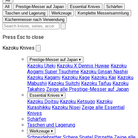
All
All
Prestige-Messer auf Japan
Essential Knives
Schärfen
Taschen und Lagerung
Werkzeuge
Komplette Messersammlung
Küchenmesser nach Verwendung
Press Esc to close
Kazoku Knives
Prestige-Messer auf Japan
▾
Kazoku Uteki
Kazoku X Dennis Huwae
Kazoku
Aogami Super Tsuchime
Kazoku Ginsan Nashiji
Kazoku Kagami
Kazoku Kage
Kazoku Kaji
Kazoku
Mabushii
Kazoku Suitchi
Kazoku Taifuu
Kazoku
Takahiro
Zeige alle Prestige-Messer auf Japan
Essential Knives
▾
Kazoku Doitsu
Kazoku Ketsugo
Kazoku
Kurashikku
Kazoku Nisei
Zeige alle Essential
Knives
Schärfen
Taschen und Lagerung
Werkzeuge
▾
Schneidebretter
Schere
Spatel
Pinzette
Zeige alle