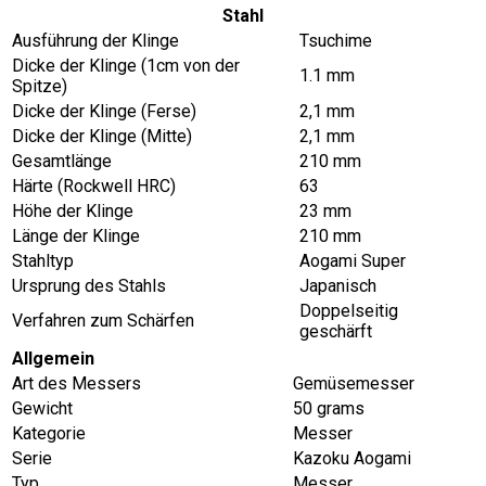
Stahl
Ausführung der Klinge
Tsuchime
Dicke der Klinge (1cm von der
1.1 mm
Spitze)
Dicke der Klinge (Ferse)
2,1 mm
Dicke der Klinge (Mitte)
2,1 mm
Gesamtlänge
210 mm
Härte (Rockwell HRC)
63
Höhe der Klinge
23 mm
Länge der Klinge
210 mm
Stahltyp
Aogami Super
Ursprung des Stahls
Japanisch
Doppelseitig
Verfahren zum Schärfen
geschärft
Allgemein
Art des Messers
Gemüsemesser
Gewicht
50 grams
Kategorie
Messer
Serie
Kazoku Aogami
Typ
Messer