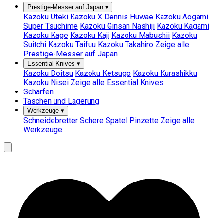
Prestige-Messer auf Japan
▾
Kazoku Uteki
Kazoku X Dennis Huwae
Kazoku Aogami
Super Tsuchime
Kazoku Ginsan Nashiji
Kazoku Kagami
Kazoku Kage
Kazoku Kaji
Kazoku Mabushii
Kazoku
Suitchi
Kazoku Taifuu
Kazoku Takahiro
Zeige alle
Prestige-Messer auf Japan
Essential Knives
▾
Kazoku Doitsu
Kazoku Ketsugo
Kazoku Kurashikku
Kazoku Nisei
Zeige alle Essential Knives
Schärfen
Taschen und Lagerung
Werkzeuge
▾
Schneidebretter
Schere
Spatel
Pinzette
Zeige alle
Werkzeuge