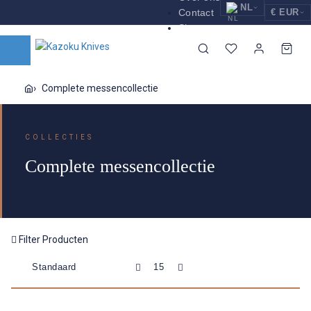
NL
Contact
€ EUR
Shop nu
EUR
Nederlands
Euro
NL
GBP
English
Pound Sterling
EN
Complete messencollectie
USD
Deutsch
US Dollar
DE
COLLECTIES
Complete messencollectie
Filter Producten