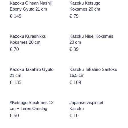
UITVERKOCHT
Kazoku Ginsan Nashiji
Kazoku Ketsugo
Ebony Gyuto 21 cm
Koksmes 20 cm
€ 149
€ 79
UITVERKOCHT
Kazoku Kurashikku
Kazoku Nisei Koksmes
Koksmes 20 cm
20 cm
€ 70
€ 39
Kazoku Takahiro Gyuto
UITVERKOCHT
Kazoku Takahiro Santoku
21 cm
16,5 cm
€ 135
€ 109
UITVERKOCHT
#Ketsugo Steakmes 12
Japanse vispincet
cm + Leren Omslag
Kazoku
€ 50
€ 10