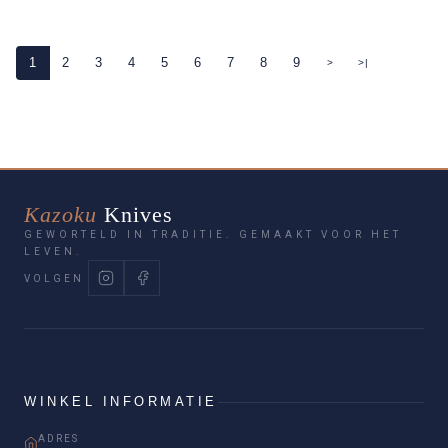
1
2
3
4
5
6
7
8
9
>
>|
Kazoku
Knives
GEWORTELD IN TRADITIE. GEMAAKT VOOR HET
LEVEN.
VOLGEN
WINKEL INFORMATIE
ADRES