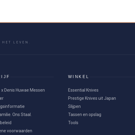
 HET LEVEN.
IJF
WINKEL
 x Denis Huwae Messen
Essential Knives
er
Prestige Knives uit Japan
ngsinformatie
Slijpen
milie. Ons Staal.
Tassen en opslag
beleid
Tools
ne voorwaarden