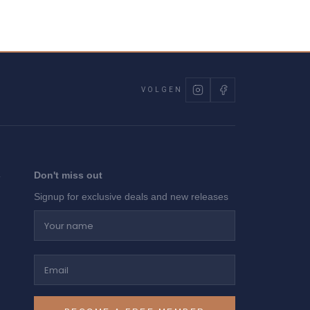
VOLGEN
Don't miss out
Signup for exclusive deals and new releases
Your name
Email