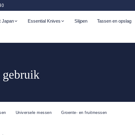
40
t Japan
Essential Knives
Slijpen
Tassen en opslag
azoku Aogami
Kazoku Ketsugo
Kazoku Ginsan
Kazoku
Snijplanken
Kazoku Nisei
Schaar
uper Tsuchime
Nashiji
Kurashikku
 gebruik
Kazoku Kaji
Kazoku Mabushii
sen
Universele messen
Groente- en fruitmessen
zoku Takahiro