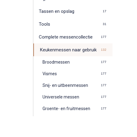
Tassen en opslag
17
Tools
31
Complete messencollectie
177
Keukenmessen naar gebruik
132
Broodmessen
177
Vismes
177
Snij- en uitbeenmessen
177
Universele messen
177
Groente- en fruitmessen
177