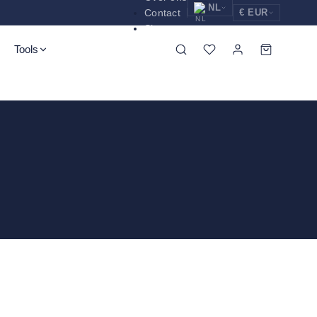
NL
Contact
€ EUR
Shop nu
EUR
Nederlands
Euro
Tools
NL
GBP
English
Pound Sterling
EN
USD
Deutsch
US Dollar
DE
Spatel
Pincet