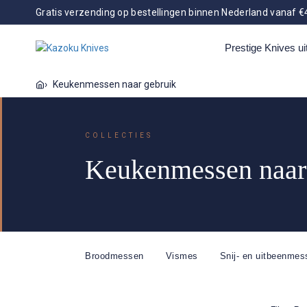
Gratis verzending op bestellingen binnen Nederland vanaf €
Prestige Knives ui
sen en opslag
Tools
Keukenmessen naar gebruik
Kazoku Uteki
Kazoku X Dennis
Kazoku Doitsu
K
COLLECTIES
Huwae
S
u Nisei
Schaar
Spatel
Pincet
Keukenmessen naar
All
Kazoku Kagami
Kazoku Kage
Broodmessen
Vismes
Snij- en uitbeenmes
Kazoku Suitchi
Kazoku Taifuu
Ka