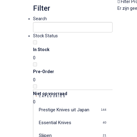
Filter P
Filter
Er zijn ge
Search
Stock Status
In Stock
0
Pre-Order
0
Niet op voorraad
CATEGORIES
0
Prestige Knives uit Japan
144
Essential Knives
40
Slijpen
21