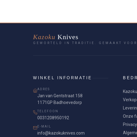
Kazoku
Knives
GEWORTELD IN TRADITIE. GEMAAKT VOOR
WINKEL INFORMATIE
BEDR
ADRES
Kazoku
Jan van Gentstraat 158
Verkop
1171GP Badhoevedorp
Leveri
TELEFOON
Onze fa
0031208950192
Privacy
E-MAIL
Algeme
info@kazokuknives.com