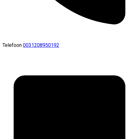
Telefoon
0031208950192