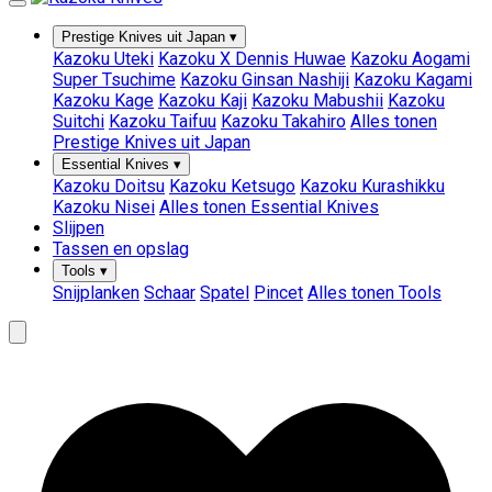
Prestige Knives uit Japan
▾
Kazoku Uteki
Kazoku X Dennis Huwae
Kazoku Aogami
Super Tsuchime
Kazoku Ginsan Nashiji
Kazoku Kagami
Kazoku Kage
Kazoku Kaji
Kazoku Mabushii
Kazoku
Suitchi
Kazoku Taifuu
Kazoku Takahiro
Alles tonen
Prestige Knives uit Japan
Essential Knives
▾
Kazoku Doitsu
Kazoku Ketsugo
Kazoku Kurashikku
Kazoku Nisei
Alles tonen Essential Knives
Slijpen
Tassen en opslag
Tools
▾
Snijplanken
Schaar
Spatel
Pincet
Alles tonen Tools