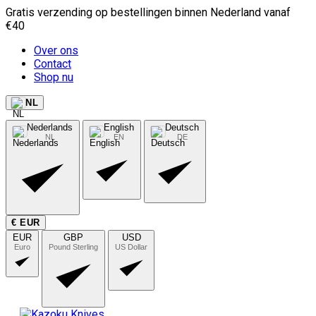
Gratis verzending op bestellingen binnen Nederland vanaf
€40
Over ons
Contact
Shop nu
NL
Nederlands
English
Deutsch
NL
EN
DE
€ EUR
EUR
GBP
USD
Euro
Pound Sterling
US Dollar