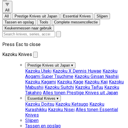
All
All
Prestige Knives uit Japan
Essential Knives
Slijpen
Tassen en opslag
Tools
Complete messencollectie
Keukenmessen naar gebruik
Press Esc to close
Kazoku Knives
Prestige Knives uit Japan
▾
Kazoku Uteki
Kazoku X Dennis Huwae
Kazoku
Aogami Super Tsuchime
Kazoku Ginsan Nashiji
Kazoku Kagami
Kazoku Kage
Kazoku Kaji
Kazoku
Mabushii
Kazoku Suitchi
Kazoku Taifuu
Kazoku
Takahiro
Alles tonen Prestige Knives uit Japan
Essential Knives
▾
Kazoku Doitsu
Kazoku Ketsugo
Kazoku
Kurashikku
Kazoku Nisei
Alles tonen Essential
Knives
Slijpen
Tassen en opslag