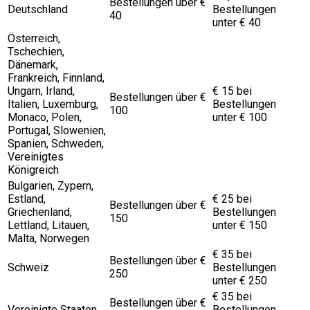
Bestellungen über €
Deutschland
Bestellungen
40
unter € 40
Österreich,
Tschechien,
Dänemark,
Frankreich, Finnland,
Ungarn, Irland,
€ 15 bei
Bestellungen über €
Italien, Luxemburg,
Bestellungen
100
Monaco, Polen,
unter € 100
Portugal, Slowenien,
Spanien, Schweden,
Vereinigtes
Königreich
Bulgarien, Zypern,
Estland,
€ 25 bei
Bestellungen über €
Griechenland,
Bestellungen
150
Lettland, Litauen,
unter € 150
Malta, Norwegen
€ 35 bei
Bestellungen über €
Schweiz
Bestellungen
250
unter € 250
€ 35 bei
Bestellungen über €
Vereinigte Staaten
Bestellungen