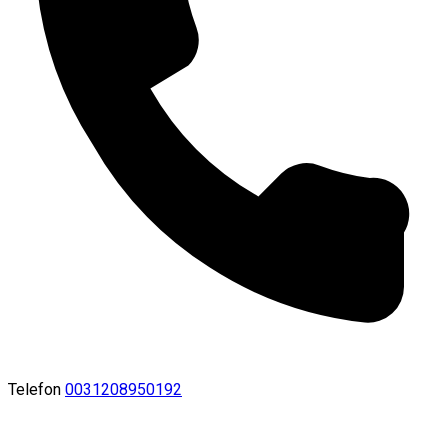
Telefon
0031208950192