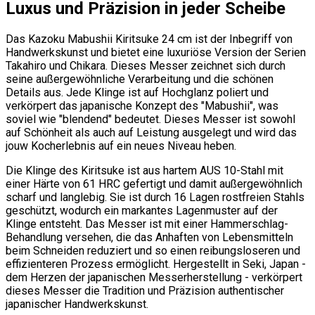
Luxus und Präzision in jeder Scheibe
Das Kazoku Mabushii Kiritsuke 24 cm ist der Inbegriff von
Handwerkskunst und bietet eine luxuriöse Version der Serien
Takahiro und Chikara. Dieses Messer zeichnet sich durch
seine außergewöhnliche Verarbeitung und die schönen
Details aus. Jede Klinge ist auf Hochglanz poliert und
verkörpert das japanische Konzept des "Mabushii", was
soviel wie "blendend" bedeutet. Dieses Messer ist sowohl
auf Schönheit als auch auf Leistung ausgelegt und wird das
jouw Kocherlebnis auf ein neues Niveau heben.
Die Klinge des Kiritsuke ist aus hartem AUS 10-Stahl mit
einer Härte von 61 HRC gefertigt und damit außergewöhnlich
scharf und langlebig. Sie ist durch 16 Lagen rostfreien Stahls
geschützt, wodurch ein markantes Lagenmuster auf der
Klinge entsteht. Das Messer ist mit einer Hammerschlag-
Behandlung versehen, die das Anhaften von Lebensmitteln
beim Schneiden reduziert und so einen reibungsloseren und
effizienteren Prozess ermöglicht. Hergestellt in Seki, Japan -
dem Herzen der japanischen Messerherstellung - verkörpert
dieses Messer die Tradition und Präzision authentischer
japanischer Handwerkskunst.