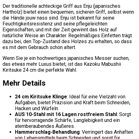
Der traditionelle achteckige Griff aus Enju (japanisches
Hartholz) bietet einen bequemen, sicheren Griff, selbst wenn
die Hände jouw nass sind. Enju ist bekannt für seine
Feuchtigkeitsresistenz und seine pflegeleichten
Eigenschaften, und mit der Zeit gewinnt das Holz auf
natürliche Weise an Charakter. Regelmäßiges Einfetten trägt
dazu bei, den Top-Zustand des Holzes zu erhalten, so dass
es mit dem Gebrauch schön altert.
Wenn Sie je ein hochwertiges japanisches Messer suchen,
das etwas mehr Luxus bietet, ist das Kazoku Mabushii
Kiritsuke 24 cm die perfekte Wahl.
Mehr Details
24 cm Kiritsuke Klinge
: Ideal für eine Vielzahl von
Aufgaben, bietet Präzision und Kraft beim Schneiden,
Hacken und Würfeln.
AUS 10-Stahl mit 16 Lagen rostfreiem Stahl
: Sorgt
für hervorragende Schärfe, Langlebigkeit und ein
atemberaubendes Äußeres.
Hammerschlag-Behandlung
: Verringert das Anhaften
von Lebensmitteln beim Schneiden und sorgt für