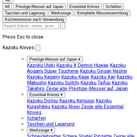
All
All
Prestige-Messer auf Japan
Essential Knives
Schärfen
Taschen und Lagerung
Werkzeuge
Komplette Messersammlung
Küchenmesser nach Verwendung
Press Esc to close
Kazoku Knives
Prestige-Messer auf Japan
▾
Kazoku Uteki
Kazoku X Dennis Huwae
Kazoku
Aogami Super Tsuchime
Kazoku Ginsan Nashiji
Kazoku Kagami
Kazoku Kage
Kazoku Kaji
Kazoku
Mabushii
Kazoku Suitchi
Kazoku Taifuu
Kazoku
Takahiro
Zeige alle Prestige-Messer auf Japan
Essential Knives
▾
Kazoku Doitsu
Kazoku Ketsugo
Kazoku
Kurashikku
Kazoku Nisei
Zeige alle Essential
Knives
Schärfen
Taschen und Lagerung
Werkzeuge
▾
Schneidebretter
Schere
Spatel
Pinzette
Zeige alle