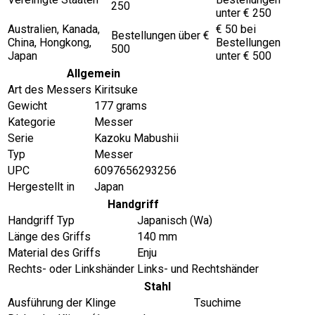
250
unter € 250
Australien, Kanada,
€ 50 bei
Bestellungen über €
China, Hongkong,
Bestellungen
500
Japan
unter € 500
Allgemein
Art des Messers
Kiritsuke
Gewicht
177 grams
Kategorie
Messer
Serie
Kazoku Mabushii
Typ
Messer
UPC
6097656293256
Hergestellt in
Japan
Handgriff
Handgriff Typ
Japanisch (Wa)
Länge des Griffs
140 mm
Material des Griffs
Enju
Rechts- oder Linkshänder
Links- und Rechtshänder
Stahl
Ausführung der Klinge
Tsuchime