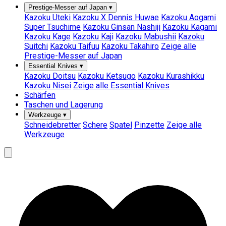
Prestige-Messer auf Japan
▾
Kazoku Uteki
Kazoku X Dennis Huwae
Kazoku Aogami
Super Tsuchime
Kazoku Ginsan Nashiji
Kazoku Kagami
Kazoku Kage
Kazoku Kaji
Kazoku Mabushii
Kazoku
Suitchi
Kazoku Taifuu
Kazoku Takahiro
Zeige alle
Prestige-Messer auf Japan
Essential Knives
▾
Kazoku Doitsu
Kazoku Ketsugo
Kazoku Kurashikku
Kazoku Nisei
Zeige alle Essential Knives
Schärfen
Taschen und Lagerung
Werkzeuge
▾
Schneidebretter
Schere
Spatel
Pinzette
Zeige alle
Werkzeuge