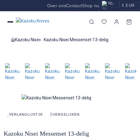
NL
Over ons
Contact
Shop nu
€ EUR
EUR
Nederlands
Euro
NL
GBP
English
Pound Sterling
EN
Kazoku Nisei
Kazoku Nisei Messenset 13-delig
USD
Deutsch
US Dollar
DE
VERLANGLIJSTJE
VERGELIJKEN
Kazoku Nisei Messenset 13-delig