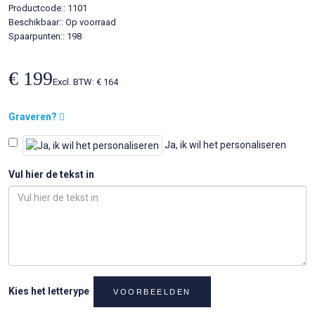
Productcode::
1101
Beschikbaar::
Op voorraad
Spaarpunten:: 198
€ 199
Excl. BTW: € 164
Graveren?
Ja, ik wil het personaliseren
Vul hier de tekst in
Kies het letterype
VOORBEELDEN