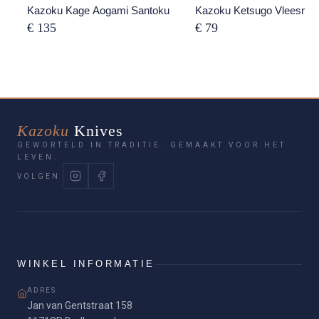
Kazoku Kage Aogami Santoku
Kazoku Ketsugo Vleesme
€ 135
€ 79
Kazoku
Knives
GEWORTELD IN TRADITIE. GEMAAKT VOOR HET
LEVEN.
VOLGEN
WINKEL INFORMATIE
ADRES
Jan van Gentstraat 158