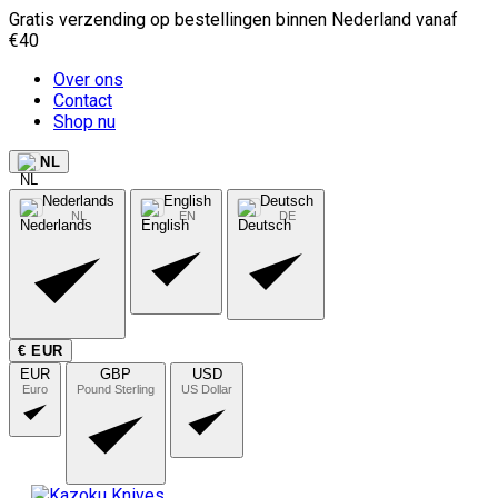
Gratis verzending op bestellingen binnen Nederland vanaf
€40
Over ons
Contact
Shop nu
NL
Nederlands
English
Deutsch
NL
EN
DE
€ EUR
EUR
GBP
USD
Euro
Pound Sterling
US Dollar