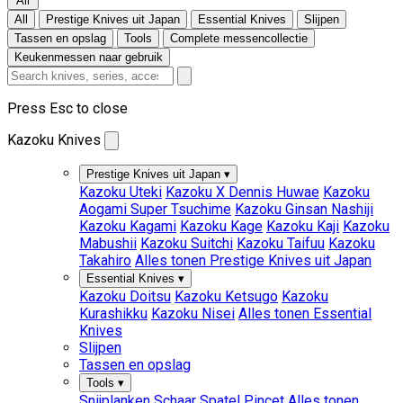
All
All
Prestige Knives uit Japan
Essential Knives
Slijpen
Tassen en opslag
Tools
Complete messencollectie
Keukenmessen naar gebruik
Press Esc to close
Kazoku Knives
Prestige Knives uit Japan
▾
Kazoku Uteki
Kazoku X Dennis Huwae
Kazoku
Aogami Super Tsuchime
Kazoku Ginsan Nashiji
Kazoku Kagami
Kazoku Kage
Kazoku Kaji
Kazoku
Mabushii
Kazoku Suitchi
Kazoku Taifuu
Kazoku
Takahiro
Alles tonen Prestige Knives uit Japan
Essential Knives
▾
Kazoku Doitsu
Kazoku Ketsugo
Kazoku
Kurashikku
Kazoku Nisei
Alles tonen Essential
Knives
Slijpen
Tassen en opslag
Tools
▾
Snijplanken
Schaar
Spatel
Pincet
Alles tonen