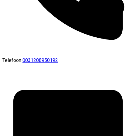
Telefoon
0031208950192