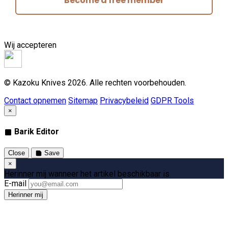
Become a free member
Wij accepteren
© Kazoku Knives 2026. Alle rechten voorbehouden.
Contact opnemen
Sitemap
Privacybeleid
GDPR Tools
×
Barik Editor
Close
Save
×
Herinner mij wanneer het artikel beschikbaar is
E-mail
Herinner mij