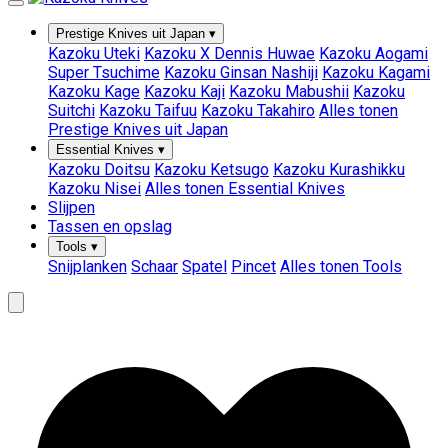
Prestige Knives uit Japan
▾
Kazoku Uteki
Kazoku X Dennis Huwae
Kazoku Aogami
Super Tsuchime
Kazoku Ginsan Nashiji
Kazoku Kagami
Kazoku Kage
Kazoku Kaji
Kazoku Mabushii
Kazoku
Suitchi
Kazoku Taifuu
Kazoku Takahiro
Alles tonen
Prestige Knives uit Japan
Essential Knives
▾
Kazoku Doitsu
Kazoku Ketsugo
Kazoku Kurashikku
Kazoku Nisei
Alles tonen Essential Knives
Slijpen
Tassen en opslag
Tools
▾
Snijplanken
Schaar
Spatel
Pincet
Alles tonen Tools