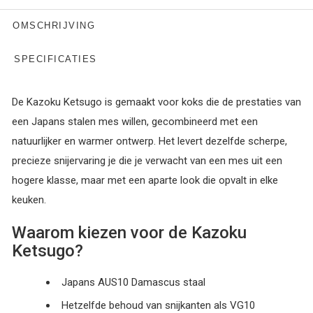
KIES HET LETTERYPE
OMSCHRIJVING
Kazoku
Kazoku
SPECIFICATIES
ARIAL
GREAT VIBES
De Kazoku Ketsugo is gemaakt voor koks die de prestaties van
Kazoku
Kazoku
HANDWRITTEN
CALLIGRAPHY
een Japans stalen mes willen, gecombineerd met een
natuurlijker en warmer ontwerp. Het levert dezelfde scherpe,
Kazoku
Kazoku
precieze snijervaring je die je verwacht van een mes uit een
GEORGIA
MILKSHAKE
hogere klasse, maar met een aparte look die opvalt in elke
keuken.
Waarom kiezen voor de Kazoku
Ketsugo?
Japans AUS10 Damascus staal
Hetzelfde behoud van snijkanten als VG10