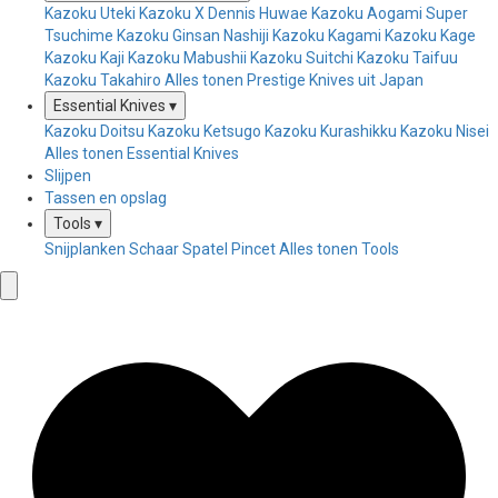
Kazoku Uteki
Kazoku X Dennis Huwae
Kazoku Aogami Super
Tsuchime
Kazoku Ginsan Nashiji
Kazoku Kagami
Kazoku Kage
Kazoku Kaji
Kazoku Mabushii
Kazoku Suitchi
Kazoku Taifuu
Kazoku Takahiro
Alles tonen Prestige Knives uit Japan
Essential Knives
▾
Kazoku Doitsu
Kazoku Ketsugo
Kazoku Kurashikku
Kazoku Nisei
Alles tonen Essential Knives
Slijpen
Tassen en opslag
Tools
▾
Snijplanken
Schaar
Spatel
Pincet
Alles tonen Tools