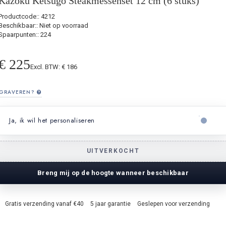
Kazoku Ketsugo Steakmessenset 12 cm (6 stuks)
Productcode::
4212
Beschikbaar::
Niet op voorraad
Spaarpunten:: 224
€ 225
Excl. BTW: € 186
GRAVEREN?
Ja, ik wil het personaliseren
VUL HIER DE TEKST IN
UITVERKOCHT
Breng mij op de hoogte wanneer beschikbaar
Gratis verzending vanaf €40
5 jaar garantie
Geslepen voor verzending