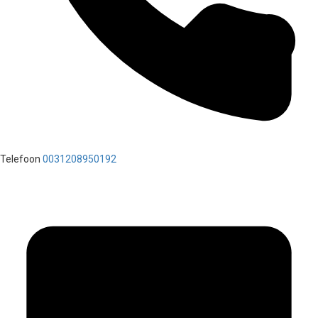
Telefoon
0031208950192