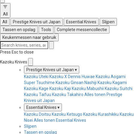
All
All
Prestige Knives uit Japan
Essential Knives
Slijpen
Tassen en opslag
Tools
Complete messencollectie
Keukenmessen naar gebruik
Press Esc to close
Kazoku Knives
Prestige Knives uit Japan
▾
Kazoku Uteki
Kazoku X Dennis Huwae
Kazoku Aogami
Super Tsuchime
Kazoku Ginsan Nashiji
Kazoku Kagami
Kazoku Kage
Kazoku Kaji
Kazoku Mabushii
Kazoku Suitchi
Kazoku Taifuu
Kazoku Takahiro
Alles tonen Prestige
Knives uit Japan
Essential Knives
▾
Kazoku Doitsu
Kazoku Ketsugo
Kazoku Kurashikku
Kazoku
Nisei
Alles tonen Essential Knives
Slijpen
Tassen en opslag