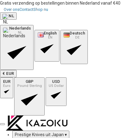
Gratis verzending op bestellingen binnen Nederland vanaf €40
Over ons
Contact
Shop nu
NL
Nederlands
NL
English
Deutsch
EN
DE
€ EUR
EUR
GBP
USD
Euro
Pound Sterling
US Dollar
Prestige Knives uit Japan
▾