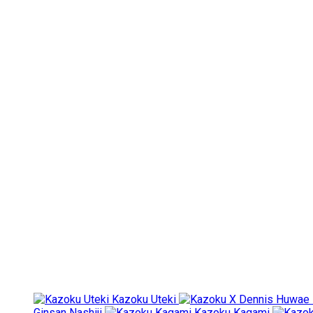
Kazoku Uteki
Ginsan Nashiji
Kazoku Kagami