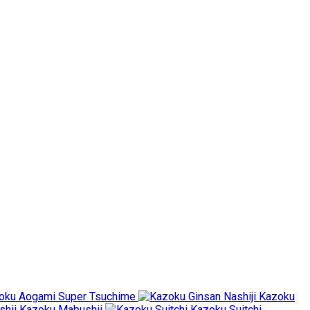
oku Aogami Super Tsuchime
Kazoku
Kazoku Mabushii
Kazoku Suitchi