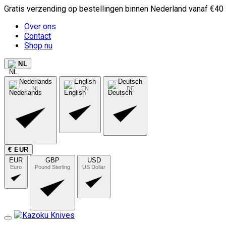
Gratis verzending op bestellingen binnen Nederland vanaf €40
Over ons
Contact
Shop nu
NL
Nederlands
English
Deutsch
NL
EN
DE
€ EUR
EUR
GBP
USD
Euro
Pound Sterling
US Dollar