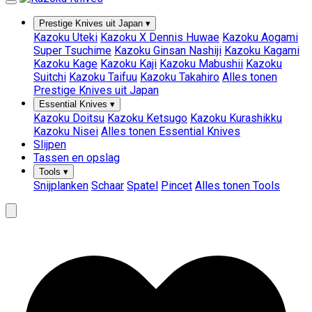
Prestige Knives uit Japan
▾
Kazoku Uteki
Kazoku X Dennis Huwae
Kazoku Aogami
Super Tsuchime
Kazoku Ginsan Nashiji
Kazoku Kagami
Kazoku Kage
Kazoku Kaji
Kazoku Mabushii
Kazoku
Suitchi
Kazoku Taifuu
Kazoku Takahiro
Alles tonen
Prestige Knives uit Japan
Essential Knives
▾
Kazoku Doitsu
Kazoku Ketsugo
Kazoku Kurashikku
Kazoku Nisei
Alles tonen Essential Knives
Slijpen
Tassen en opslag
Tools
▾
Snijplanken
Schaar
Spatel
Pincet
Alles tonen Tools