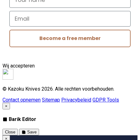
Email
Become a free member
Wij accepteren
© Kazoku Knives 2026. Alle rechten voorbehouden.
Contact opnemen
Sitemap
Privacybeleid
GDPR Tools
×
Barik Editor
Close
Save
×