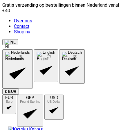
Gratis verzending op bestellingen binnen Nederland vanaf
€40
Over ons
Contact
Shop nu
NL
Nederlands
English
Deutsch
NL
EN
DE
€ EUR
EUR
GBP
USD
Euro
Pound Sterling
US Dollar