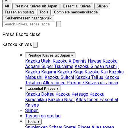
All
All
Prestige Knives uit Japan
Essential Knives
Slijpen
Tassen en opslag
Tools
Complete messencollectie
Keukenmessen naar gebruik
Press Esc to close
Kazoku Knives
Prestige Knives uit Japan
▾
Kazoku Uteki
Kazoku X Dennis Huwae
Kazoku
Aogami Super Tsuchime
Kazoku Ginsan Nashiji
Kazoku Kagami
Kazoku Kage
Kazoku Kaji
Kazoku
Mabushii
Kazoku Suitchi
Kazoku Taifuu
Kazoku
Takahiro
Alles tonen Prestige Knives uit Japan
Essential Knives
▾
Kazoku Doitsu
Kazoku Ketsugo
Kazoku
Kurashikku
Kazoku Nisei
Alles tonen Essential
Knives
Slijpen
Tassen en opslag
Tools
▾
Snijplanken
Schaar
Spatel
Pincet
Alles tonen