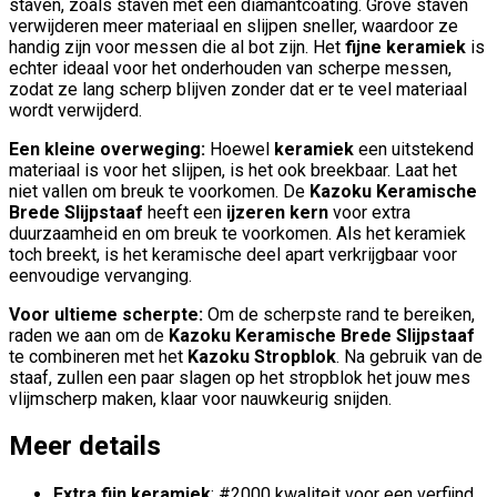
staven, zoals staven met een diamantcoating. Grove staven
verwijderen meer materiaal en slijpen sneller, waardoor ze
handig zijn voor messen die al bot zijn. Het
fijne keramiek
is
echter ideaal voor het onderhouden van scherpe messen,
zodat ze lang scherp blijven zonder dat er te veel materiaal
wordt verwijderd.
Een kleine overweging:
Hoewel
keramiek
een uitstekend
materiaal is voor het slijpen, is het ook breekbaar. Laat het
niet vallen om breuk te voorkomen. De
Kazoku Keramische
Brede Slijpstaaf
heeft een
ijzeren kern
voor extra
duurzaamheid en om breuk te voorkomen. Als het keramiek
toch breekt, is het keramische deel apart verkrijgbaar voor
eenvoudige vervanging.
Voor ultieme scherpte:
Om de scherpste rand te bereiken,
raden we aan om de
Kazoku Keramische Brede Slijpstaaf
te combineren met het
Kazoku Stropblok
. Na gebruik van de
staaf, zullen een paar slagen op het stropblok het jouw mes
vlijmscherp maken, klaar voor nauwkeurig snijden.
Meer details
Extra fijn keramiek
: #2000 kwaliteit voor een verfijnd,