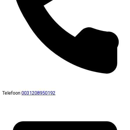
Telefoon
0031208950192