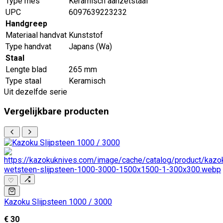
Type mes
Keramisch aanzetstaal
UPC
6097639223232
Handgreep
Materiaal handvat
Kunststof
Type handvat
Japans (Wa)
Staal
Lengte blad
265 mm
Type staal
Keramisch
Uit dezelfde serie
Vergelijkbare producten
♡
Kazoku Slijpsteen 1000 / 3000
€ 30