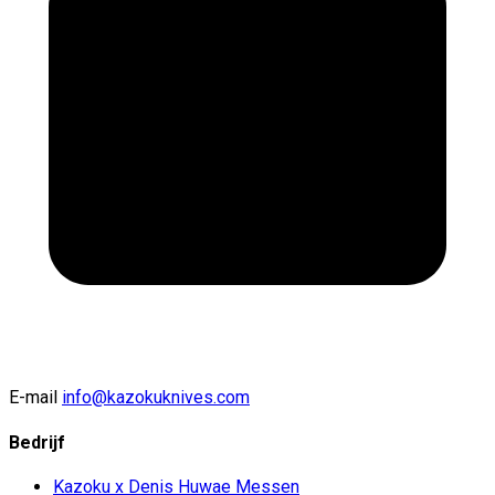
E-mail
info@kazokuknives.com
Bedrijf
Kazoku x Denis Huwae Messen