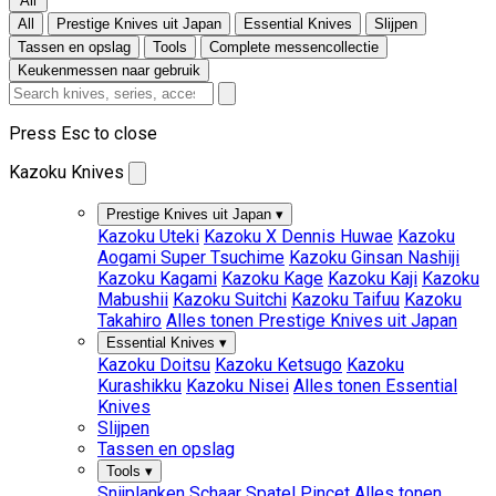
All
All
Prestige Knives uit Japan
Essential Knives
Slijpen
Tassen en opslag
Tools
Complete messencollectie
Keukenmessen naar gebruik
Press Esc to close
Kazoku Knives
Prestige Knives uit Japan
▾
Kazoku Uteki
Kazoku X Dennis Huwae
Kazoku
Aogami Super Tsuchime
Kazoku Ginsan Nashiji
Kazoku Kagami
Kazoku Kage
Kazoku Kaji
Kazoku
Mabushii
Kazoku Suitchi
Kazoku Taifuu
Kazoku
Takahiro
Alles tonen Prestige Knives uit Japan
Essential Knives
▾
Kazoku Doitsu
Kazoku Ketsugo
Kazoku
Kurashikku
Kazoku Nisei
Alles tonen Essential
Knives
Slijpen
Tassen en opslag
Tools
▾
Snijplanken
Schaar
Spatel
Pincet
Alles tonen