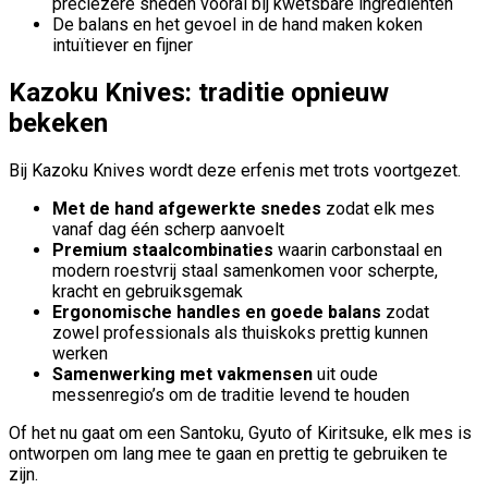
preciezere sneden vooral bij kwetsbare ingrediënten
De balans en het gevoel in de hand maken koken
intuïtiever en fijner
Kazoku Knives: traditie opnieuw
bekeken
Bij Kazoku Knives wordt deze erfenis met trots voortgezet.
Met de hand afgewerkte snedes
zodat elk mes
vanaf dag één scherp aanvoelt
Premium staalcombinaties
waarin carbonstaal en
modern roestvrij staal samenkomen voor scherpte,
kracht en gebruiksgemak
Ergonomische handles en goede balans
zodat
zowel professionals als thuiskoks prettig kunnen
werken
Samenwerking met vakmensen
uit oude
messenregio’s om de traditie levend te houden
Of het nu gaat om een Santoku, Gyuto of Kiritsuke, elk mes is
ontworpen om lang mee te gaan en prettig te gebruiken te
zijn.