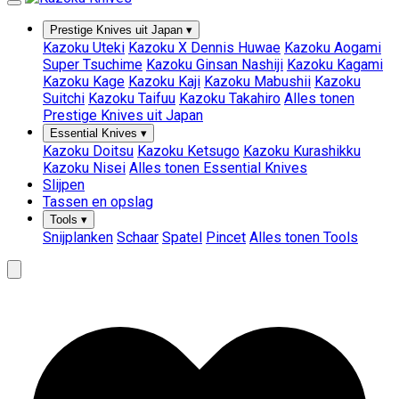
Prestige Knives uit Japan
▾
Kazoku Uteki
Kazoku X Dennis Huwae
Kazoku Aogami
Super Tsuchime
Kazoku Ginsan Nashiji
Kazoku Kagami
Kazoku Kage
Kazoku Kaji
Kazoku Mabushii
Kazoku
Suitchi
Kazoku Taifuu
Kazoku Takahiro
Alles tonen
Prestige Knives uit Japan
Essential Knives
▾
Kazoku Doitsu
Kazoku Ketsugo
Kazoku Kurashikku
Kazoku Nisei
Alles tonen Essential Knives
Slijpen
Tassen en opslag
Tools
▾
Snijplanken
Schaar
Spatel
Pincet
Alles tonen Tools