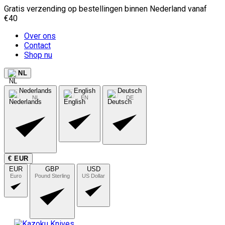
Gratis verzending op bestellingen binnen Nederland vanaf
€40
Over ons
Contact
Shop nu
NL
Nederlands
English
Deutsch
NL
EN
DE
€ EUR
EUR
GBP
USD
Euro
Pound Sterling
US Dollar