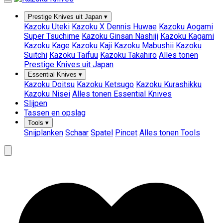
Prestige Knives uit Japan
▾
Kazoku Uteki
Kazoku X Dennis Huwae
Kazoku Aogami
Super Tsuchime
Kazoku Ginsan Nashiji
Kazoku Kagami
Kazoku Kage
Kazoku Kaji
Kazoku Mabushii
Kazoku
Suitchi
Kazoku Taifuu
Kazoku Takahiro
Alles tonen
Prestige Knives uit Japan
Essential Knives
▾
Kazoku Doitsu
Kazoku Ketsugo
Kazoku Kurashikku
Kazoku Nisei
Alles tonen Essential Knives
Slijpen
Tassen en opslag
Tools
▾
Snijplanken
Schaar
Spatel
Pincet
Alles tonen Tools