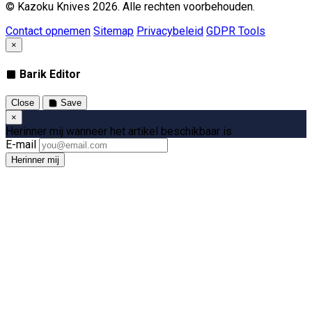
© Kazoku Knives 2026. Alle rechten voorbehouden.
Contact opnemen
Sitemap
Privacybeleid
GDPR Tools
×
Barik Editor
Close
Save
×
Herinner mij wanneer het artikel beschikbaar is
E-mail
Herinner mij