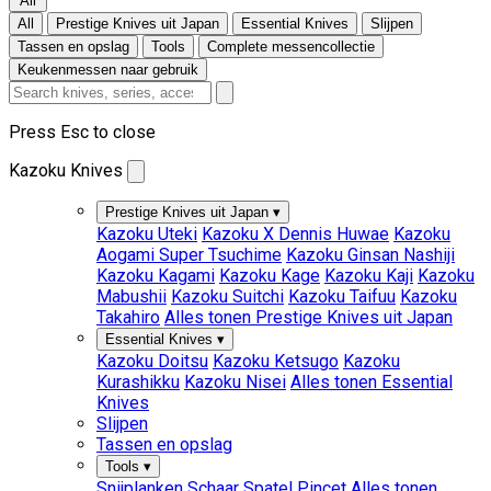
All
All
Prestige Knives uit Japan
Essential Knives
Slijpen
Tassen en opslag
Tools
Complete messencollectie
Keukenmessen naar gebruik
Press Esc to close
Kazoku Knives
Prestige Knives uit Japan
▾
Kazoku Uteki
Kazoku X Dennis Huwae
Kazoku
Aogami Super Tsuchime
Kazoku Ginsan Nashiji
Kazoku Kagami
Kazoku Kage
Kazoku Kaji
Kazoku
Mabushii
Kazoku Suitchi
Kazoku Taifuu
Kazoku
Takahiro
Alles tonen Prestige Knives uit Japan
Essential Knives
▾
Kazoku Doitsu
Kazoku Ketsugo
Kazoku
Kurashikku
Kazoku Nisei
Alles tonen Essential
Knives
Slijpen
Tassen en opslag
Tools
▾
Snijplanken
Schaar
Spatel
Pincet
Alles tonen