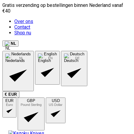
Gratis verzending op bestellingen binnen Nederland vanaf
€40
Over ons
Contact
Shop nu
NL
Nederlands
English
Deutsch
NL
EN
DE
€ EUR
EUR
GBP
USD
Euro
Pound Sterling
US Dollar