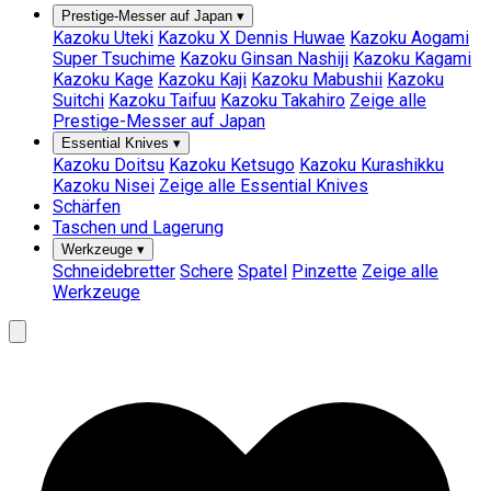
Prestige-Messer auf Japan
▾
Kazoku Uteki
Kazoku X Dennis Huwae
Kazoku Aogami
Super Tsuchime
Kazoku Ginsan Nashiji
Kazoku Kagami
Kazoku Kage
Kazoku Kaji
Kazoku Mabushii
Kazoku
Suitchi
Kazoku Taifuu
Kazoku Takahiro
Zeige alle
Prestige-Messer auf Japan
Essential Knives
▾
Kazoku Doitsu
Kazoku Ketsugo
Kazoku Kurashikku
Kazoku Nisei
Zeige alle Essential Knives
Schärfen
Taschen und Lagerung
Werkzeuge
▾
Schneidebretter
Schere
Spatel
Pinzette
Zeige alle
Werkzeuge