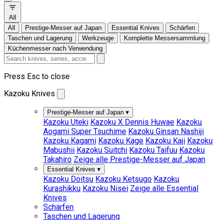
All
All
Prestige-Messer auf Japan
Essential Knives
Schärfen
Taschen und Lagerung
Werkzeuge
Komplette Messersammlung
Küchenmesser nach Verwendung
Press Esc to close
Kazoku Knives
Prestige-Messer auf Japan
▾
Kazoku Uteki
Kazoku X Dennis Huwae
Kazoku
Aogami Super Tsuchime
Kazoku Ginsan Nashiji
Kazoku Kagami
Kazoku Kage
Kazoku Kaji
Kazoku
Mabushii
Kazoku Suitchi
Kazoku Taifuu
Kazoku
Takahiro
Zeige alle Prestige-Messer auf Japan
Essential Knives
▾
Kazoku Doitsu
Kazoku Ketsugo
Kazoku
Kurashikku
Kazoku Nisei
Zeige alle Essential
Knives
Schärfen
Taschen und Lagerung