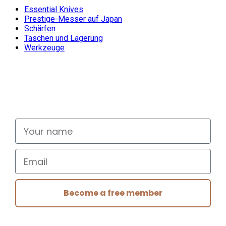
Essential Knives
Prestige-Messer auf Japan
Schärfen
Taschen und Lagerung
Werkzeuge
Don't miss out
Signup for exclusive deals and new releases
Your name
Email
Become a free member