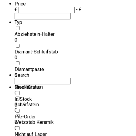
Price
€
- €
Typ
Abziehstein-Halter
0
Diamant-Schleifstab
0
Diamantpaste
0
Search
Nivellierstein
Stock Status
0
In Stock
Schärfstein
0
0
Pre-Order
Wetzstab Keramik
0
0
Nicht auf Lager