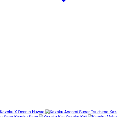
Kazoku X Dennis Huwae
Kaz
Kazoku Kage
Kazoku Kaji