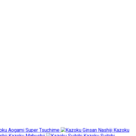
oku Aogami Super Tsuchime
Kazoku
Kazoku Mabushii
Kazoku Suitchi