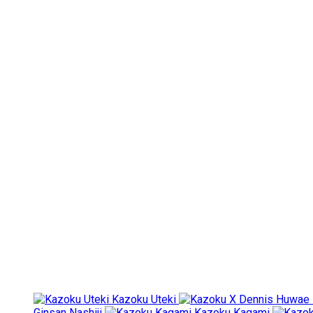
Kazoku Uteki
Ginsan Nashiji
Kazoku Kagami