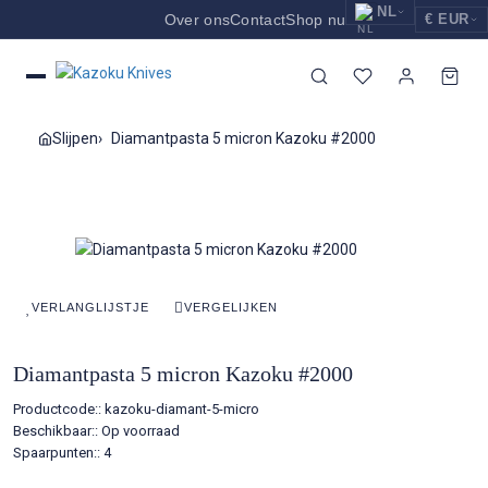
NL
Over ons
Contact
Shop nu
€ EUR
EUR
Nederlands
Euro
NL
GBP
English
Pound Sterling
EN
Slijpen
Diamantpasta 5 micron Kazoku #2000
USD
Deutsch
US Dollar
DE
VERLANGLIJSTJE
VERGELIJKEN
Diamantpasta 5 micron Kazoku #2000
Productcode::
kazoku-diamant-5-micro
Beschikbaar::
Op voorraad
Spaarpunten:: 4